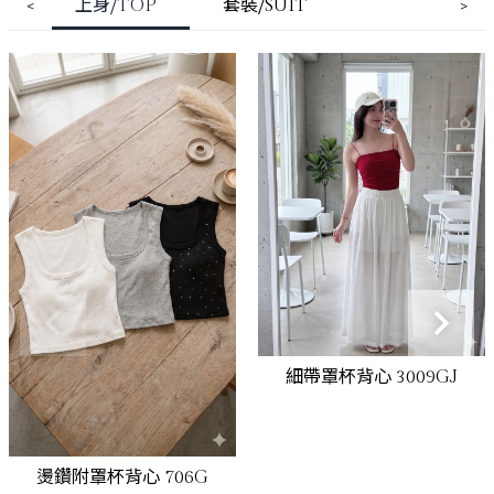
上身⧸TOP
套裝⧸SUIT
<
>
立即選購
細帶罩杯背心 3009GJ
立即選購
燙鑽附罩杯背心 706G