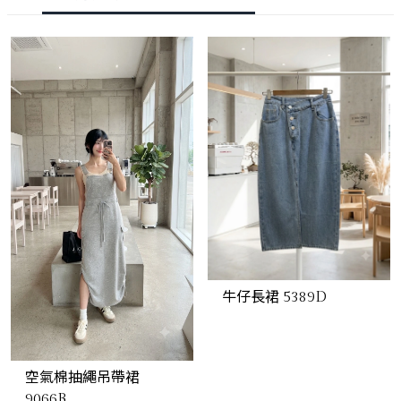
牛仔長裙 5389D
空氣棉抽繩吊帶裙
9066B