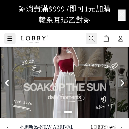
💫消費滿$999 /即可1元加購
韓系耳環乙對💫
Cart
本周新品-NEW ARRIVAL
LOBBY+🛩️好物
<
>