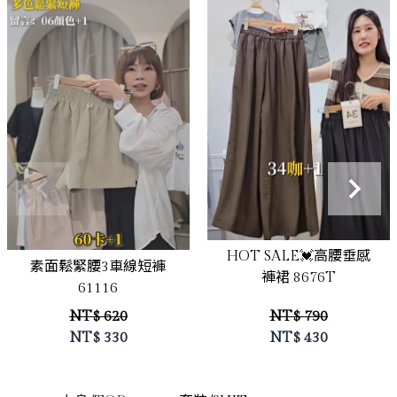
立即選購
立即選購
HOT SALE💓高腰垂感
素面鬆緊腰3車線短褲
褲裙 8676T
61116
NT$ 620
NT$ 790
NT$
330
NT$
430