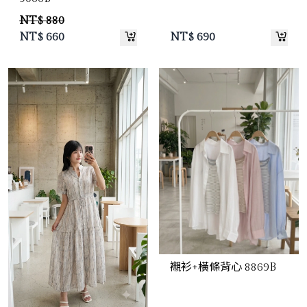
NT$ 880
NT$
660
NT$
690
襯衫+橫條背心 8869B