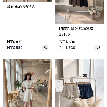
緹花背心 9505W
附腰帶慵懶感鬆緊腰
2713R
NT$ 830
NT$ 690
NT$
580
NT$
520