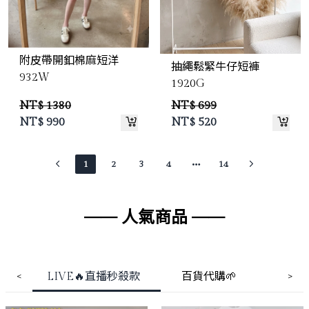
附皮帶開釦棉麻短洋
抽繩鬆緊牛仔短褲
932W
1920G
NT$ 1380
NT$ 699
NT$
990
NT$
520
1
2
3
4
14
—— 人氣商品 ——
LIVE🔥直播秒殺款
百貨代購🌱
<
>